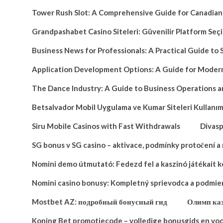
Tower Rush Slot: A Comprehensive Guide for Canadian
Grandpashabet Casino Siteleri: Güvenilir Platform Seç
Business News for Professionals: A Practical Guide to
Application Development Options: A Guide for Moder
The Dance Industry: A Guide to Business Operations 
Betsalvador Mobil Uygulama ve Kumar Siteleri Kullanı
Siru Mobile Casinos with Fast Withdrawals
Divaspi
SG bonus v SG casino – aktivace, podmínky protočení a 
Nomini demo útmutató: Fedezd fel a kaszinó játékait
Nomini casino bonusy: Kompletný sprievodca a podmie
Mostbet AZ: подробный бонусный гид
Олимп каз
Koning Bet promotiecode – volledige bonusgids en v