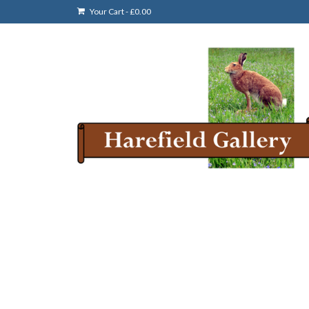
Your Cart
-
£
0.00