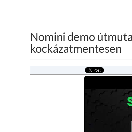
Nomini demo útmutató
kockázatmentesen