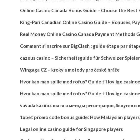
Online Casino Canada Bonus Guide – Choose the Best B
King-Pari Canadian Online Casino Guide – Bonuses, Pa
Real Money Online Casino Canada Payment Methods Gu
Comment s’inscrire sur BigClash : guide étape par éta
cazeus casino – Sicherheitsguide für Schweizer Spieler
Wingaga CZ – kroky a metody pro české hráče
Hvor kan man spille med rofus? Guide til lovlige casino
Hvor kan man spille med rofus? Guide til lovlige casino
vavada kazino: шаги и методы регистрации, бонусов и 
1xbet promo code bonus guide: How Malaysian players c
Legal online casino guide for Singapore players