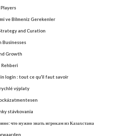
 Players
imi ve Bilmeniz Gerekenler
 Strategy and Curation
n Businesses
and Growth
m Rehberi
n login : tout ce qu’il faut savoir
rychlé výplaty
 kockázatmentesen
nky stávkovania
ино: что нужно знать игрокам из Казахстана
oorwaarden