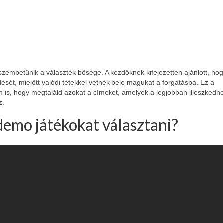
szembetűnik a választék bősége. A kezdőknek kifejezetten ajánlott, hog
ését, mielőtt valódi tétekkel vetnék bele magukat a forgatásba. Ez a
is, hogy megtaláld azokat a címeket, amelyek a legjobban illeszkedne
z.
emo játékokat választani?