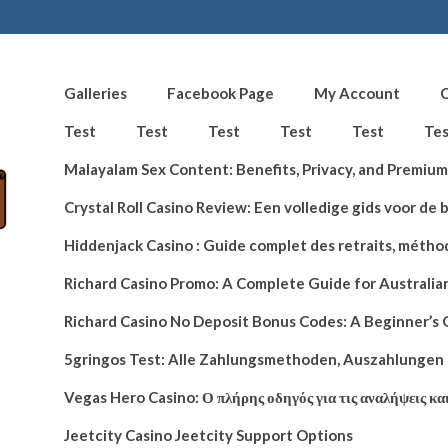
Galleries
Facebook Page
My Account
Test
Test
Test
Test
Test
Tes
Malayalam Sex Content: Benefits, Privacy, and Premiu
Crystal Roll Casino Review: Een volledige gids voor de 
Hiddenjack Casino : Guide complet des retraits, méthode
Richard Casino Promo: A Complete Guide for Australian
Richard Casino No Deposit Bonus Codes: A Beginner’s 
5gringos Test: Alle Zahlungsmethoden, Auszahlungen u
Vegas Hero Casino: Ο πλήρης οδηγός για τις αναλήψεις κα
Jeetcity Casino Jeetcity Support Options