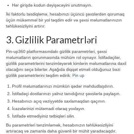
Hər girişdə kodun dəyişəcəyini unutmayın.
İki faktorlu təsdiqləmə, hesabınızı üçüncü şəxslərdən qorumaq
üçün mükəmməl bir yol təqdim edir və şəxsi məlumatlarınızın
təhlükəsizliyini artırır.
3. Gizlilik Parametrləri
Pin-up360 platformasındakı gizlilik parametrləri, şəxsi
məlumatların qorunmasında mühüm rol oynayır. İstifadəçilər,
gizlilik parametrlərini tənzimləyərək kimlərin məlumatlarına daxil
olacağını seçə bilərlər. Aşağıda diqqət etməli olduğunuz bəzi
gizlilik parametrlərini təqdim edirik:
Pin up
Profil məlumatlarınızı mümkün qədər məhdudlaşdırın.
İstifadəçi dostlarınızı yalnız tanıdığınız şəxslərlə paylaşın.
Hesabınızı açıq vəziyyətdə saxlamaqdan qaçının.
İcazələrinizi mütəmadi olaraq yoxlayın.
İstifadə etmədiyiniz tətbiqləri silin.
Bu parametrləri tənzimləmək, hesabınızın təhlükəsizliyini
artıracaq və zamanla daha güvənli bir mühit yaradacaqdır.