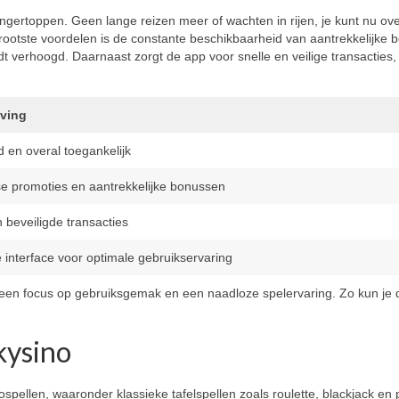
ingertoppen. Geen lange reizen meer of wachten in rijen, je kunt nu ove
e grootste voordelen is de constante beschikbaarheid van aantrekkelijke
dt verhoogd. Daarnaast zorgt de app voor snelle en veilige transacties,
jving
jd en overal toegankelijk
se promoties en aantrekkelijke bonussen
n beveiligde transacties
e interface voor optimale gebruikservaring
een focus op gebruiksgemak en een naadloze spelervaring. Zo kun je d
kysino
ellen, waaronder klassieke tafelspellen zoals roulette, blackjack en 