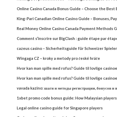
Online Casino Canada Bonus Guide – Choose the Best B
King-Pari Canadian Online Casino Guide – Bonuses, Pa
Real Money Online Casino Canada Payment Methods Gu
Comment s’inscrire sur BigClash : guide étape par éta
cazeus casino – Sicherheitsguide für Schweizer Spieler
Wingaga CZ – kroky a metody pro české hráče
Hvor kan man spille med rofus? Guide til lovlige casino
Hvor kan man spille med rofus? Guide til lovlige casino
vavada kazino: шаги и методы регистрации, бонусов и 
1xbet promo code bonus guide: How Malaysian players c
Legal online casino guide for Singapore players