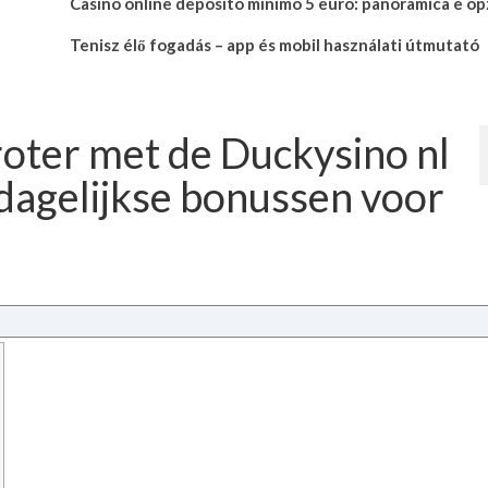
Casino online deposito minimo 5 euro: panoramica e op
Tenisz élő fogadás – app és mobil használati útmutató
roter met de Duckysino nl
 dagelijkse bonussen voor