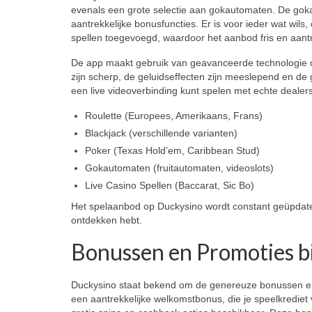
evenals een grote selectie aan gokautomaten. De goka
aantrekkelijke bonusfuncties. Er is voor ieder wat wil
spellen toegevoegd, waardoor het aanbod fris en aantrek
De app maakt gebruik van geavanceerde technologie o
zijn scherp, de geluidseffecten zijn meeslepend en de g
een live videoverbinding kunt spelen met echte dealers.
Roulette (Europees, Amerikaans, Frans)
Blackjack (verschillende varianten)
Poker (Texas Hold’em, Caribbean Stud)
Gokautomaten (fruitautomaten, videoslots)
Live Casino Spellen (Baccarat, Sic Bo)
Het spelaanbod op Duckysino wordt constant geüpdatet 
ontdekken hebt.
Bonussen en Promoties b
Duckysino staat bekend om de genereuze bonussen e
een aantrekkelijke welkomstbonus, die je speelkrediet 