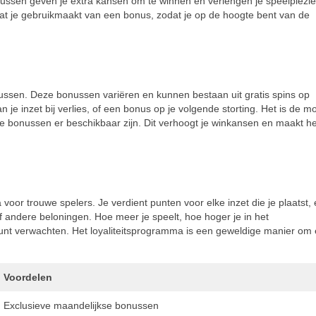
nussen geven je extra kansen om te winnen en verlengen je speelplezie
at je gebruikmaakt van een bonus, zodat je op de hoogte bent van de
nussen. Deze bonussen variëren en kunnen bestaan uit gratis spins op
e inzet bij verlies, of een bonus op je volgende storting. Het is de mo
e bonussen er beschikbaar zijn. Dit verhoogt je winkansen en maakt he
voor trouwe spelers. Je verdient punten voor elke inzet die je plaatst,
f andere beloningen. Hoe meer je speelt, hoe hoger je in het
kunt verwachten. Het loyaliteitsprogramma is een geweldige manier om 
Voordelen
Exclusieve maandelijkse bonussen