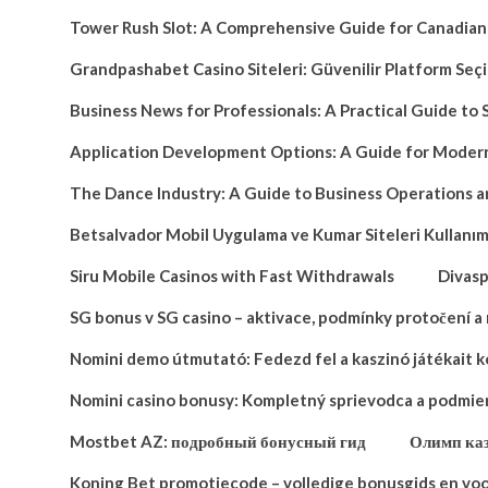
Tower Rush Slot: A Comprehensive Guide for Canadian
Grandpashabet Casino Siteleri: Güvenilir Platform Seç
Business News for Professionals: A Practical Guide to
Application Development Options: A Guide for Moder
The Dance Industry: A Guide to Business Operations 
Betsalvador Mobil Uygulama ve Kumar Siteleri Kullanı
Siru Mobile Casinos with Fast Withdrawals
Divaspi
SG bonus v SG casino – aktivace, podmínky protočení a 
Nomini demo útmutató: Fedezd fel a kaszinó játékait
Nomini casino bonusy: Kompletný sprievodca a podmie
Mostbet AZ: подробный бонусный гид
Олимп каз
Koning Bet promotiecode – volledige bonusgids en v