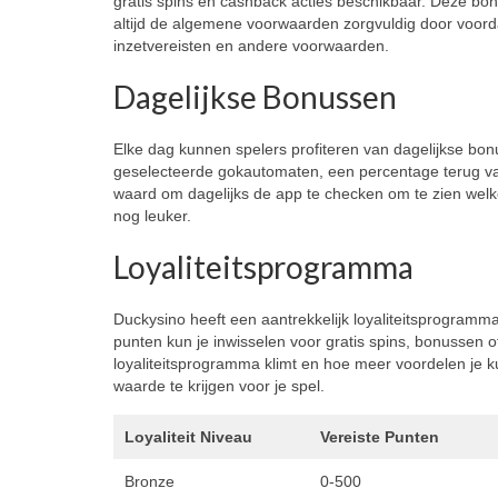
gratis spins en cashback acties beschikbaar. Deze bo
altijd de algemene voorwaarden zorgvuldig door voord
inzetvereisten en andere voorwaarden.
Dagelijkse Bonussen
Elke dag kunnen spelers profiteren van dagelijkse bo
geselecteerde gokautomaten, een percentage terug van j
waard om dagelijks de app te checken om te zien welk
nog leuker.
Loyaliteitsprogramma
Duckysino heeft een aantrekkelijk loyaliteitsprogramma 
punten kun je inwisselen voor gratis spins, bonussen o
loyaliteitsprogramma klimt en hoe meer voordelen je 
waarde te krijgen voor je spel.
Loyaliteit Niveau
Vereiste Punten
Bronze
0-500