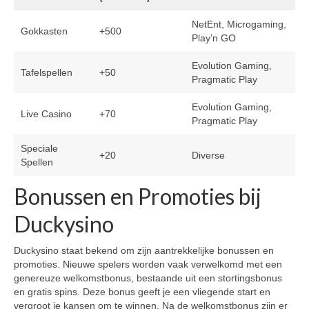
NetEnt, Microgaming,
Gokkasten
+500
Play’n GO
Evolution Gaming,
Tafelspellen
+50
Pragmatic Play
Evolution Gaming,
Live Casino
+70
Pragmatic Play
Speciale
+20
Diverse
Spellen
Bonussen en Promoties bij
Duckysino
Duckysino staat bekend om zijn aantrekkelijke bonussen en
promoties. Nieuwe spelers worden vaak verwelkomd met een
genereuze welkomstbonus, bestaande uit een stortingsbonus
en gratis spins. Deze bonus geeft je een vliegende start en
vergroot je kansen om te winnen. Na de welkomstbonus zijn er