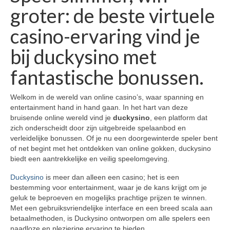
groter: de beste virtuele
casino-ervaring vind je
bij duckysino met
fantastische bonussen.
Welkom in de wereld van online casino’s, waar spanning en
entertainment hand in hand gaan. In het hart van deze
bruisende online wereld vind je
duckysino
, een platform dat
zich onderscheidt door zijn uitgebreide spelaanbod en
verleidelijke bonussen. Of je nu een doorgewinterde speler bent
of net begint met het ontdekken van online gokken, duckysino
biedt een aantrekkelijke en veilig speelomgeving.
Duckysino
is meer dan alleen een casino; het is een
bestemming voor entertainment, waar je de kans krijgt om je
geluk te beproeven en mogelijks prachtige prijzen te winnen.
Met een gebruiksvriendelijke interface en een breed scala aan
betaalmethoden, is Duckysino ontworpen om alle spelers een
naadloze en plezierige ervaring te bieden.