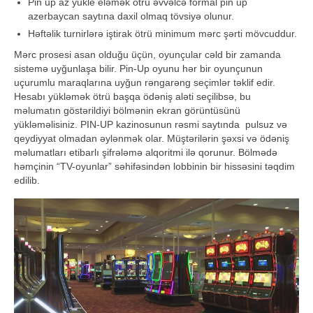
Pin up az yukle eləmək ötrü əvvəlcə formal pin up
azerbaycan saytına daxil olmaq tövsiyə olunur.
Həftəlik turnirlərə iştirak ötrü minimum mərc şərti mövcuddur.
Mərc prosesi asan olduğu üçün, oyunçular cəld bir zamanda
sistemə uyğunlaşa bilir. Pin-Up oyunu hər bir oyunçunun
uçurumlu maraqlarına uyğun rəngarəng seçimlər təklif edir.
Hesabı yükləmək ötrü başqa ödəniş aləti seçilibsə, bu
məlumatın göstərildiyi bölmənin ekran görüntüsünü
yükləməlisiniz. PIN-UP kazinosunun rəsmi saytında pulsuz və
qeydiyyat olmadan əylənmək olar. Müştərilərin şəxsi və ödəniş
məlumatları etibarlı şifrələmə alqoritmi ilə qorunur. Bölmədə
həmçinin “TV-oyunlar” səhifəsindən lobbinin bir hissəsini təqdim
edilib.