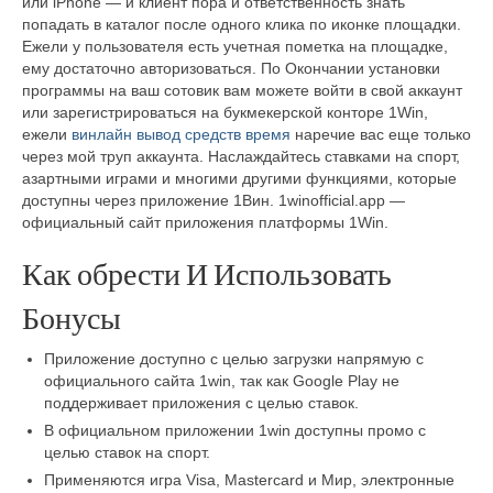
или iPhone — и клиент пора и ответственность знать
попадать в каталог после одного клика по иконке площадки.
Ежели у пользователя есть учетная пометка на площадке,
ему достаточно авторизоваться. По Окончании установки
программы на ваш сотовик вам можете войти в свой аккаунт
или зарегистрироваться на букмекерской конторе 1Win,
ежели
винлайн вывод средств время
наречие вас еще только
через мой труп аккаунта. Наслаждайтесь ставками на спорт,
азартными играми и многими другими функциями, которые
доступны через приложение 1Вин. 1winofficial.app —
официальный сайт приложения платформы 1Win.
Как обрести И Использовать
Бонусы
Приложение доступно с целью загрузки напрямую с
официального сайта 1win, так как Google Play не
поддерживает приложения с целью ставок.
В официальном приложении 1win доступны промо с
целью ставок на спорт.
Применяются игра Visa, Mastercard и Мир, электронные