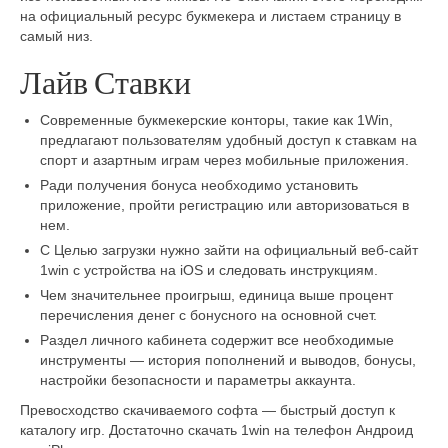
на официальный ресурс букмекера и листаем страницу в
самый низ.
Лайв Ставки
Современные букмекерские конторы, такие как 1Win,
предлагают пользователям удобный доступ к ставкам на
спорт и азартным играм через мобильные приложения.
Ради получения бонуса необходимо установить
приложение, пройти регистрацию или авторизоваться в
нем.
С Целью загрузки нужно зайти на официальный веб-сайт
1win с устройства на iOS и следовать инструкциям.
Чем значительнее проигрыш, единица выше процент
перечисления денег с бонусного на основной счет.
Раздел личного кабинета содержит все необходимые
инструменты — история пополнений и выводов, бонусы,
настройки безопасности и параметры аккаунта.
Превосходство скачиваемого софта — быстрый доступ к
каталогу игр. Достаточно скачать 1win на телефон Андроид