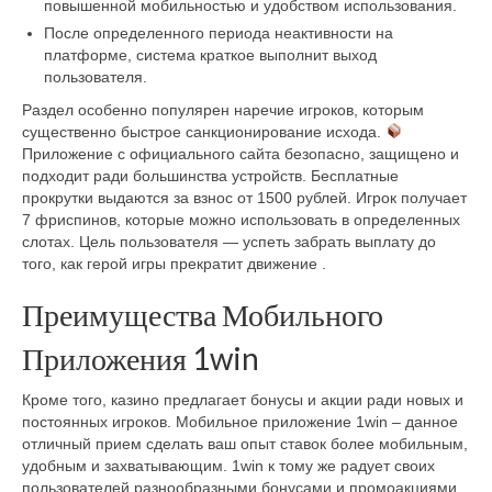
повышенной мобильностью и удобством использования.
После определенного периода неактивности на
платформе, система краткое выполнит выход
пользователя.
Раздел особенно популярен наречие игроков, которым
существенно быстрое санкционирование исхода.
Приложение с официального сайта безопасно, защищено и
подходит ради большинства устройств. Бесплатные
прокрутки выдаются за взнос от 1500 рублей. Игрок получает
7 фриспинов, которые можно использовать в определенных
слотах. Цель пользователя — успеть забрать выплату до
того, как герой игры прекратит движение .
Преимущества Мобильного
Приложения 1win
Кроме того, казино предлагает бонусы и акции ради новых и
постоянных игроков. Мобильное приложение 1win – данное
отличный прием сделать ваш опыт ставок более мобильным,
удобным и захватывающим. 1win к тому же радует своих
пользователей разнообразными бонусами и промоакциями.