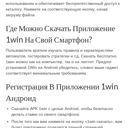
использовании и обеспечивает беспрепятственный доступ к
каталогу. Нажмите на соответствующую кнопку, начав
загрузку файла.
Где Можно Скачать Приложение
1win На Свой Смартфон?
Пользователь краткое изучать правила и характеристики
автоматов, тестировать стратегии и т.д. Скачать бесплатно
1вин можно как на компьютер, так и на лаптоп. Предлог
установкой 1Win на Android убедитесь, словно ваше гаджет
соответствует минимальным требованиям.
Регистрация В Приложении 1win
Андроид
Скачайте APK 1win с целью Android, чтобы безопасно
делать ставки со своего смартфона.
После того как вам нажмете на кнопку «1win скачать», вам
будет предложено поделится данной страницей.