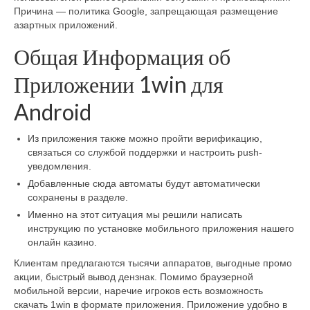
Причина — политика Google, запрещающая размещение
азартных приложений.
Общая Информация об
Приложении 1win для
Android
Из приложения также можно пройти верификацию,
связаться со службой поддержки и настроить push-
уведомления.
Добавленные сюда автоматы будут автоматически
сохранены в разделе.
Именно на этот ситуация мы решили написать
инструкцию по установке мобильного приложения нашего
онлайн казино.
Клиентам предлагаются тысячи аппаратов, выгодные промо
акции, быстрый вывод дензнак. Помимо браузерной
мобильной версии, наречие игроков есть возможность
скачать 1win в формате приложения. Приложение удобно в