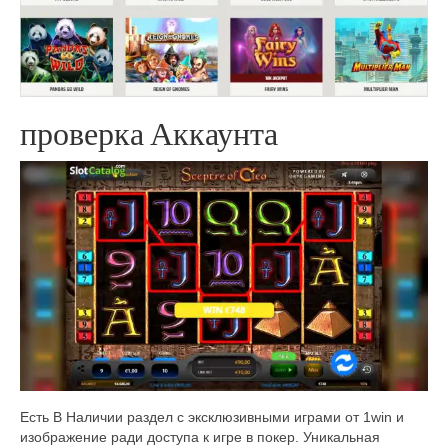
проверка Аккаунта
Есть В Наличии раздел с эксклюзивными играми от 1win и
изображение ради доступа к игре в покер. Уникальная