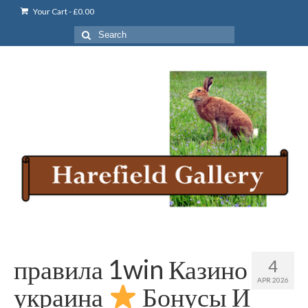
Your Cart
-
£
0.00
Search
for:
правила 1win Казино
4
APR 2026
украина
Бонусы И