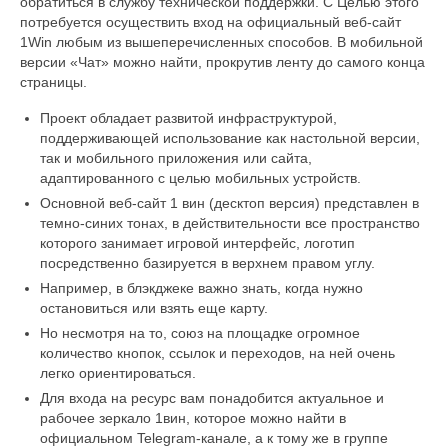
обратиться в службу технической поддержки. С Целью этого
потребуется осуществить вход на официальный веб-сайт
1Win любым из вышеперечисленных способов. В мобильной
версии «Чат» можно найти, прокрутив ленту до самого конца
страницы.
Проект обладает развитой инфраструктурой,
поддерживающей использование как настольной версии,
так и мобильного приложения или сайта,
адаптированного с целью мобильных устройств.
Основной веб-сайт 1 вин (десктоп версия) представлен в
темно-синих тонах, в действительности все пространство
которого занимает игровой интерфейс, логотип
посредственно базируется в верхнем правом углу.
Наприме͏р, в б͏лэк͏джеке ͏важно знать, когда нужно
останови͏ться или͏ взять еще карту.
Но несмотря на то, союз на площадке огромное
количество кнопок, ссылок и переходов, на ней очень
легко ориентироваться.
Для входа на ресурс вам понадобится актуальное и
рабочее зеркало 1вин, которое можно найти в
официальном Telegram-канале, а к тому же в группе