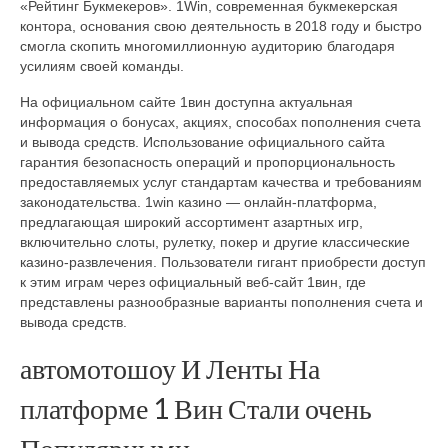
«Рейтинг Букмекеров». 1Win, современная букмекерская
контора, основания свою деятельность в 2018 году и быстро
смогла скопить многомиллионную аудиторию благодаря
усилиям своей команды.
На официальном сайте 1вин доступна актуальная
информация о бонусах, акциях, способах пополнения счета
и вывода средств. Использование официального сайта
гарантия безопасность операций и пропорциональность
предоставляемых услуг стандартам качества и требованиям
законодательства. 1win казино — онлайн-платформа,
предлагающая широкий ассортимент азартных игр,
включительно слоты, рулетку, покер и другие классические
казино-развлечения. Пользователи гигант приобрести доступ
к этим играм через официальный веб-сайт 1вин, где
представлены разнообразные варианты пополнения счета и
вывода средств.
автомотошоу И Ленты На
͏платформе 1 Вин Ст͏али ͏очень
Популярными