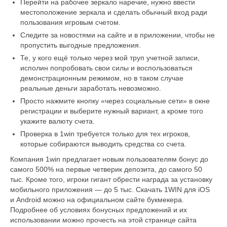
Перейти на рабочее зеркало наречие, нужно ввести
местоположение зеркала и сделать обычный вход ради
пользования игровым счетом.
Следите за новостями на сайте и в приложении, чтобы не
пропустить выгодные предложения.
Те, у кого ещё только через мой труп учетной записи,
исполин попробовать свои силы и воспользоваться
демонстрационным режимом, но в таком случае
реальные деньги заработать невозможно.
Просто нажмите кнопку «через социальные сети» в окне
регистрации и выберите нужный вариант, а кроме того
укажите валюту счета.
Проверка в 1win требуется только для тех игроков,
которые собираются выводить средства со счета.
Компания 1win предлагает новым пользователям бонус до
самого 500% на первые четверик депозита, до самого 50
тыс. Кроме того, игроки гигант обрести награда за установку
мобильного приложения — до 5 тыс. Скачать 1WIN для iOS
и Android можно на официальном сайте букмекера.
Подробнее об условиях бонусных предложений и их
использовании можно прочесть на этой странице сайта