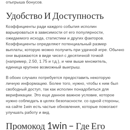
отыгрыша бонусов.
Удобство И Доступность
Коэффициенты ради каждого события исполин
варьироваться в зависимости от его популярности,
ожидаемого исхода, статистики и других факторов.
Коэффициенты определяют потенциальный размер
выплаты, которую можно получить при удачной игре. Обычно
они выражаются в виде чисел с десятичной точкой
(например, 2.50, 1.75 и т.д.), и чем выше множитель,
единица крупнее возможный выигрыш.
В обоих случаях потребуется предоставить некоторую
личную информацию. Более того, нужно, чтобы к ним был
свободный доступ, так как исполин понадобиться для
верификации. Это еще данное важное условие, которое
нужно соблюдать в целях безопасности. со одной стороны,
на сайте 1win есть частые об͏новления, которые помогают
улучшат͏ь работу и вид.
Промокод 1win – Где Его