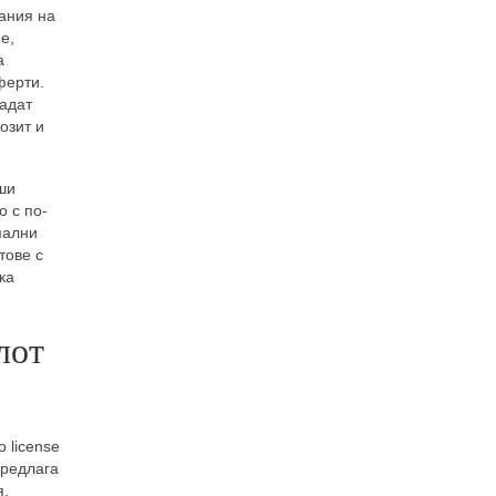
ания на
е,
а
ферти.
дадат
озит и
ши
о с по-
мални
тове с
ка
лот
предлага
я.