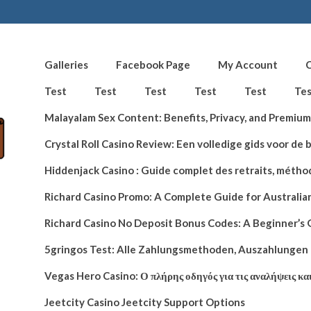
Galleries
Facebook Page
My Account
Test
Test
Test
Test
Test
Tes
Malayalam Sex Content: Benefits, Privacy, and Premiu
Crystal Roll Casino Review: Een volledige gids voor de 
Hiddenjack Casino : Guide complet des retraits, méthode
Richard Casino Promo: A Complete Guide for Australian
Richard Casino No Deposit Bonus Codes: A Beginner’s 
5gringos Test: Alle Zahlungsmethoden, Auszahlungen u
Vegas Hero Casino: Ο πλήρης οδηγός για τις αναλήψεις κα
Jeetcity Casino Jeetcity Support Options