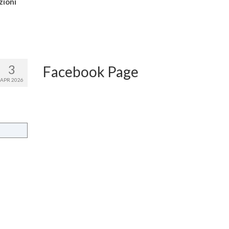
zioni
3
Facebook Page
APR 2026