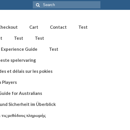
Search
for:
Checkout
Cart
Contact
Test
t
Test
Test
m Experience Guide
Test
beste spelervaring
s et délais sur les pokies
 Players
Guide for Australians
nd Sicherheit im Überblick
ι τις μεθόδους πληρωμής