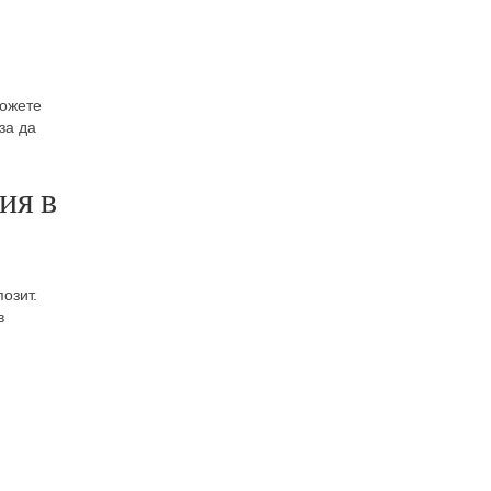
можете
за да
ия в
позит.
в