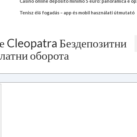
Casino online deposito minimo 5 euro: panoramica e op
Tenisz élő fogadás – app és mobil használati útmutató
е Cleopatra Бездепозитни
платни оборота