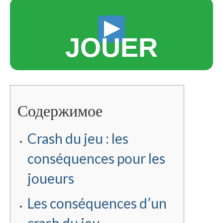
JOUER
Содержимое
Crash du jeu : les
conséquences pour les
joueurs
Les conséquences d’un