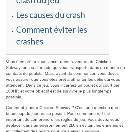
crash du jeu
Les causes du crash
Comment éviter les
crashes
Vous êtes prêt à vous lancer dans l’aventure de Chicken
Subway, un jeu d’arcade qui vous transporte dans un monde de
combats de poulets. Mais, avant de commencer, vous devez
vous assurer que vous êtes prêt à affronter les défis qui vous
attendent. Dans ce jeu, vous incarnez un poulet qui court par
100HP, et votre objectif est de survivre le plus longtemps
possible.
Comment jouer à Chicken Subway ? C’est une question que
beaucoup de joueurs se posent. Pour commencer, il est
important de comprendre les règles du jeu. Vous devez vous
déplacer dans un environnement 2D, en évitant les ennemis et
en collectant des points pour vous aider à survivre.