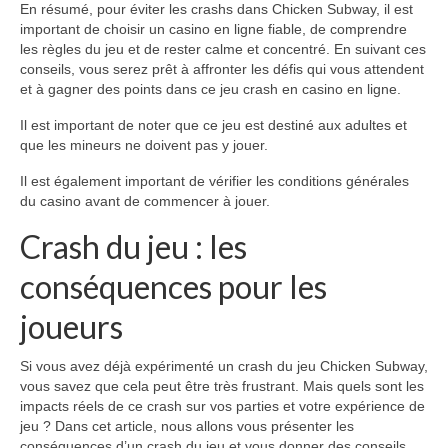
En résumé, pour éviter les crashs dans Chicken Subway, il est
important de choisir un casino en ligne fiable, de comprendre
les règles du jeu et de rester calme et concentré. En suivant ces
conseils, vous serez prêt à affronter les défis qui vous attendent
et à gagner des points dans ce jeu crash en casino en ligne.
Il est important de noter que ce jeu est destiné aux adultes et
que les mineurs ne doivent pas y jouer.
Il est également important de vérifier les conditions générales
du casino avant de commencer à jouer.
Crash du jeu : les
conséquences pour les
joueurs
Si vous avez déjà expérimenté un crash du jeu Chicken Subway,
vous savez que cela peut être très frustrant. Mais quels sont les
impacts réels de ce crash sur vos parties et votre expérience de
jeu ? Dans cet article, nous allons vous présenter les
conséquences d’un crash du jeu et vous donner des conseils