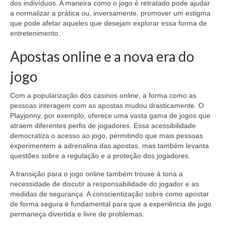
dos indivíduos. A maneira como o jogo é retratado pode ajudar
a normalizar a prática ou, inversamente, promover um estigma
que pode afetar aqueles que desejam explorar essa forma de
entretenimento.
Apostas online e a nova era do
jogo
Com a popularização dos casinos online, a forma como as
pessoas interagem com as apostas mudou drasticamente. O
Playjonny, por exemplo, oferece uma vasta gama de jogos que
atraem diferentes perfis de jogadores. Essa acessibilidade
democratiza o acesso ao jogo, permitindo que mais pessoas
experimentem a adrenalina das apostas, mas também levanta
questões sobre a regulação e a proteção dos jogadores.
A transição para o jogo online também trouxe à tona a
necessidade de discutir a responsabilidade do jogador e as
medidas de segurança. A conscientização sobre como apostar
de forma segura é fundamental para que a experiência de jogo
permaneça divertida e livre de problemas.