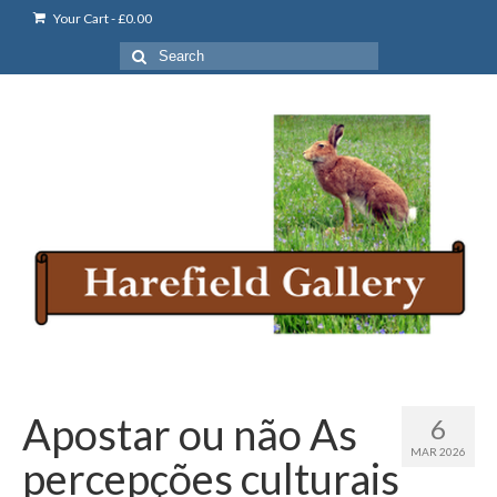
Your Cart
-
£
0.00
Search
for:
Apostar ou não As
6
MAR 2026
percepções culturais