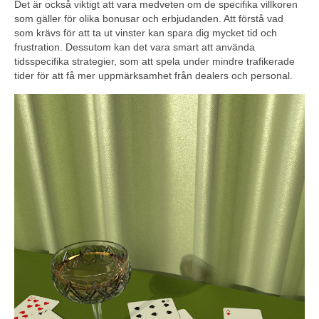
Det är också viktigt att vara medveten om de specifika villkoren
som gäller för olika bonusar och erbjudanden. Att förstå vad
som krävs för att ta ut vinster kan spara dig mycket tid och
frustration. Dessutom kan det vara smart att använda
tidsspecifika strategier, som att spela under mindre trafikerade
tider för att få mer uppmärksamhet från dealers och personal.