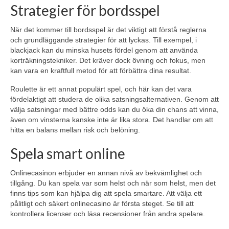
Strategier för bordsspel
När det kommer till bordsspel är det viktigt att förstå reglerna
och grundläggande strategier för att lyckas. Till exempel, i
blackjack kan du minska husets fördel genom att använda
korträkningstekniker. Det kräver dock övning och fokus, men
kan vara en kraftfull metod för att förbättra dina resultat.
Roulette är ett annat populärt spel, och här kan det vara
fördelaktigt att studera de olika satsningsalternativen. Genom att
välja satsningar med bättre odds kan du öka din chans att vinna,
även om vinsterna kanske inte är lika stora. Det handlar om att
hitta en balans mellan risk och belöning.
Spela smart online
Onlinecasinon erbjuder en annan nivå av bekvämlighet och
tillgång. Du kan spela var som helst och när som helst, men det
finns tips som kan hjälpa dig att spela smartare. Att välja ett
pålitligt och säkert onlinecasino är första steget. Se till att
kontrollera licenser och läsa recensioner från andra spelare.