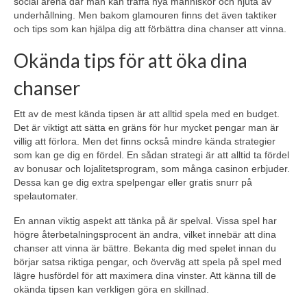
social arena där man kan träffa nya människor och njuta av
underhållning. Men bakom glamouren finns det även taktiker
och tips som kan hjälpa dig att förbättra dina chanser att vinna.
Okända tips för att öka dina
chanser
Ett av de mest kända tipsen är att alltid spela med en budget.
Det är viktigt att sätta en gräns för hur mycket pengar man är
villig att förlora. Men det finns också mindre kända strategier
som kan ge dig en fördel. En sådan strategi är att alltid ta fördel
av bonusar och lojalitetsprogram, som många casinon erbjuder.
Dessa kan ge dig extra spelpengar eller gratis snurr på
spelautomater.
En annan viktig aspekt att tänka på är spelval. Vissa spel har
högre återbetalningsprocent än andra, vilket innebär att dina
chanser att vinna är bättre. Bekanta dig med spelet innan du
börjar satsa riktiga pengar, och överväg att spela på spel med
lägre husfördel för att maximera dina vinster. Att känna till de
okända tipsen kan verkligen göra en skillnad.