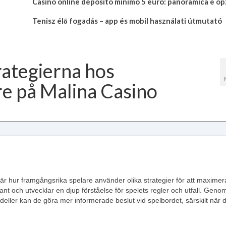
Casino online deposito minimo 5 euro: panoramica e op
Tenisz élő fogadás – app és mobil használati útmutató
rategierna hos
re på Malina Casino
r hur framgångsrika spelare använder olika strategier för att maximer
t och utvecklar en djup förståelse för spelets regler och utfall. Genom
ler kan de göra mer informerade beslut vid spelbordet, särskilt när d