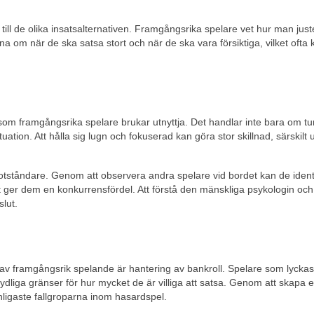
a till de olika insatsalternativen. Framgångsrika spelare vet hur man just
a om när de ska satsa stort och när de ska vara försiktiga, vilket ofta 
m framgångsrika spelare brukar utnyttja. Det handlar inte bara om tur
ation. Att hålla sig lugn och fokuserad kan göra stor skillnad, särskilt 
tståndare. Genom att observera andra spelare vid bordet kan de identi
 ger dem en konkurrensfördel. Att förstå den mänskliga psykologin och
slut.
 av framgångsrik spelande är hantering av bankroll. Spelare som lyckas
 tydliga gränser för hur mycket de är villiga att satsa. Genom att skapa e
nligaste fallgroparna inom hasardspel.