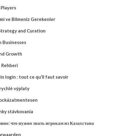
 Players
imi ve Bilmeniz Gerekenler
 Strategy and Curation
n Businesses
and Growth
m Rehberi
n login : tout ce qu’il faut savoir
rychlé výplaty
 kockázatmentesen
nky stávkovania
ино: что нужно знать игрокам из Казахстана
oorwaarden