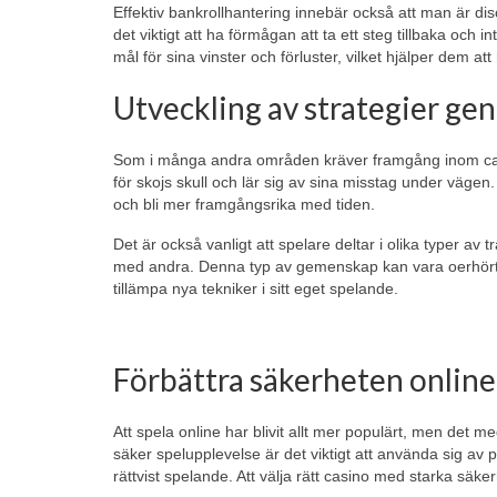
Effektiv bankrollhantering innebär också att man är dis
det viktigt att ha förmågan att ta ett steg tillbaka oc
mål för sina vinster och förluster, vilket hjälper dem att
Utveckling av strategier ge
Som i många andra områden kräver framgång inom casi
för skojs skull och lär sig av sina misstag under vägen.
och bli mer framgångsrika med tiden.
Det är också vanligt att spelare deltar i olika typer av
med andra. Denna typ av gemenskap kan vara oerhört vä
tillämpa nya tekniker i sitt eget spelande.
Förbättra säkerheten online
Att spela online har blivit allt mer populärt, men det
säker spelupplevelse är det viktigt att använda sig av 
rättvist spelande. Att välja rätt casino med starka sä