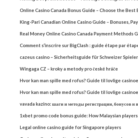
Online Casino Canada Bonus Guide – Choose the Best B
King-Pari Canadian Online Casino Guide – Bonuses, Pa
Real Money Online Casino Canada Payment Methods Gu
Comment s’inscrire sur BigClash : guide étape par éta
cazeus casino – Sicherheitsguide für Schweizer Spieler
Wingaga CZ – kroky a metody pro české hráče
Hvor kan man spille med rofus? Guide til lovlige casino
Hvor kan man spille med rofus? Guide til lovlige casino
vavada kazino: шаги и методы регистрации, бонусов и 
1xbet promo code bonus guide: How Malaysian players c
Legal online casino guide for Singapore players