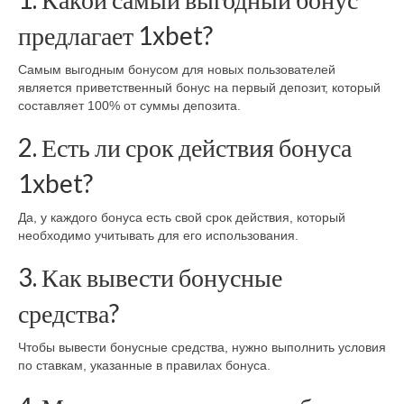
предлагает 1xbet?
Самым выгодным бонусом для новых пользователей
является приветственный бонус на первый депозит, который
составляет 100% от суммы депозита.
2. Есть ли срок действия бонуса
1xbet?
Да, у каждого бонуса есть свой срок действия, который
необходимо учитывать для его использования.
3. Как вывести бонусные
средства?
Чтобы вывести бонусные средства, нужно выполнить условия
по ставкам, указанные в правилах бонуса.