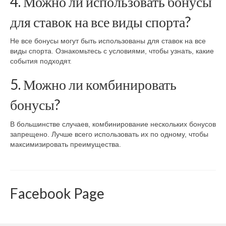
4. Можно ли использовать бонусы
для ставок на все виды спорта?
Не все бонусы могут быть использованы для ставок на все
виды спорта. Ознакомьтесь с условиями, чтобы узнать, какие
события подходят.
5. Можно ли комбинировать
бонусы?
В большинстве случаев, комбинирование нескольких бонусов
запрещено. Лучше всего использовать их по одному, чтобы
максимизировать преимущества.
Facebook Page