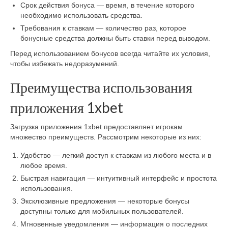
Срок действия бонуса — время, в течение которого
необходимо использовать средства.
Требования к ставкам — количество раз, которое
бонусные средства должны быть ставки перед выводом.
Перед использованием бонусов всегда читайте их условия,
чтобы избежать недоразумений.
Преимущества использования
приложения 1xbet
Загрузка приложения 1xbet предоставляет игрокам
множество преимуществ. Рассмотрим некоторые из них:
Удобство — легкий доступ к ставкам из любого места и в
любое время.
Быстрая навигация — интуитивный интерфейс и простота
использования.
Эксклюзивные предложения — некоторые бонусы
доступны только для мобильных пользователей.
Мгновенные уведомления — информация о последних