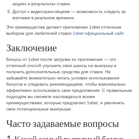
акциях и результатах ставок.
Доступ к видеотрансляциям — возможность следить за
матчами в реальном времени.
Эти преимущества делают приложение 1xbet отличным
выбором для любителей ставок
1xbet официальный сайт
.
Заключение
Бонусы от 1xbet после загрузки их приложения — это
отличный способ улучшить свои шансы на выигрыш и
получить дополнительные средства для ставок. Не
забывайте внимательно читать условия использования
бонусов и следовать рекомендациям, чтобы максимально
эффективно использовать свои предложения. С правильным
подходом вы сможете наслаждаться всеми
преимуществами, которые предлагает 1xbet, и увеличить
свои потенциальные выигрыши.
Часто задаваемые вопросы
1. Какой самый выгодный бонус