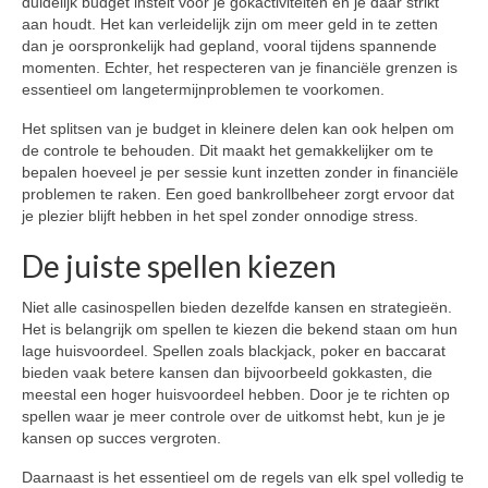
duidelijk budget instelt voor je gokactiviteiten en je daar strikt
aan houdt. Het kan verleidelijk zijn om meer geld in te zetten
dan je oorspronkelijk had gepland, vooral tijdens spannende
momenten. Echter, het respecteren van je financiële grenzen is
essentieel om langetermijnproblemen te voorkomen.
Het splitsen van je budget in kleinere delen kan ook helpen om
de controle te behouden. Dit maakt het gemakkelijker om te
bepalen hoeveel je per sessie kunt inzetten zonder in financiële
problemen te raken. Een goed bankrollbeheer zorgt ervoor dat
je plezier blijft hebben in het spel zonder onnodige stress.
De juiste spellen kiezen
Niet alle casinospellen bieden dezelfde kansen en strategieën.
Het is belangrijk om spellen te kiezen die bekend staan om hun
lage huisvoordeel. Spellen zoals blackjack, poker en baccarat
bieden vaak betere kansen dan bijvoorbeeld gokkasten, die
meestal een hoger huisvoordeel hebben. Door je te richten op
spellen waar je meer controle over de uitkomst hebt, kun je je
kansen op succes vergroten.
Daarnaast is het essentieel om de regels van elk spel volledig te