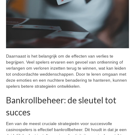
Daarnaast is het belangrijk om de effecten van verlies te
begrijpen. Veel spelers ervaren een gevoel van ontkenning of
verlangen om verloren inzetten terug te winnen, wat kan leiden
tot ondoordachte weddenschappen. Door te leren omgaan met
deze emoties en een nuchtere benadering te hanteren, kunnen
spelers betere strategieën ontwikkelen.
Bankrollbeheer: de sleutel tot
succes
Een van de meest cruciale strategieën voor succesvolle
casinospelers is effectief bankrollbeheer. Dit houdt in dat je een