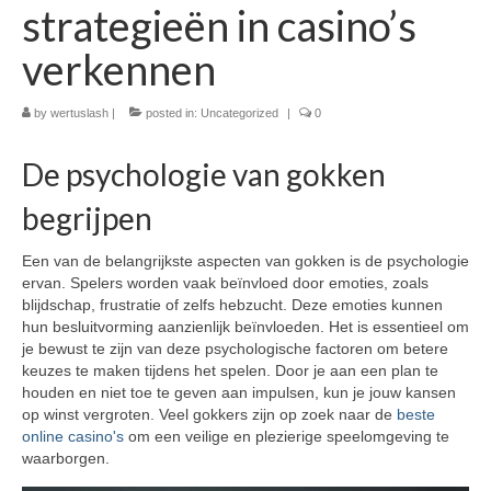
strategieën in casino’s
verkennen
by
wertuslash
|
posted in:
Uncategorized
|
0
De psychologie van gokken
begrijpen
Een van de belangrijkste aspecten van gokken is de psychologie
ervan. Spelers worden vaak beïnvloed door emoties, zoals
blijdschap, frustratie of zelfs hebzucht. Deze emoties kunnen
hun besluitvorming aanzienlijk beïnvloeden. Het is essentieel om
je bewust te zijn van deze psychologische factoren om betere
keuzes te maken tijdens het spelen. Door je aan een plan te
houden en niet toe te geven aan impulsen, kun je jouw kansen
op winst vergroten. Veel gokkers zijn op zoek naar de
beste
online casino's
om een veilige en plezierige speelomgeving te
waarborgen.