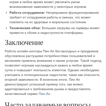
играм в любое время может увеличить риски
возникновения зависимости у некоторых игроков.
Работа сотрудников:
Непрерывное функционирование
требует от сотрудников работы в сменах, что может
повлиять на их здоровье и моральное состояние.
Технические сбои:
Большая нагрузка на серверы может
привести к сбоям и недоступности платформы.
Заключение
Работа онлайн-конторы Пин Ап без выходных и праздников
обусловлена растущими потребностями пользователей и
желанием привлечь внимание к своим услугам. Такой подход
позволяет игрокам наслаждаться казино в любое время
суток и повышает лояльность клиентов. Однако необходимо
учитывать и потенциальные недостатки, такие как опасность
игорной зависимости. В конечном итоге, Пин Ап
демонстрирует успешный пример того, как можно
адаптироваться к требованиям рынка и предоставлять
качественный сервис
Пин-Ап
.
Часто задаваемые вопросы