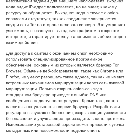
невозможной задачей для внешнего наблюдателя. Входная
нода видит IP-адрес пользователя, но не знает, к какому
ресурсу он обращается. Выходная нода в случае с onion-
сервисами отсутствует, так как соединение завершается
внутри сети Tor на стороне целевого сервера. Это устраняет
уязвимость, связанную с выходным трафиком в открытом
интернете, и гарантирует полную анонимность обеих сторон
взаимодействия.
Для доступа к сайтам с окончанием onion необходимо
использовать специализированное программное
обеспечение, основным из которых является браузер Tor
Browser. Обычные веб-обозреватели, такие как Chrome или
Firefox, не умеют разрешать такие адреса, так как не имеют
встроенных механизмов маршрутизации через сеть луковой
маршрутизации. Попытка открыть onion-ссылку в
стандартном браузере приведет к ошибке DNS или
сообщению о недоступности ресурса. Кроме того, важно
следить за актуальностью версии браузера. Разработчики
регулярно выпускают обновления, закрывающие уязвимости
безопасности и улучшающие производительность протокола.
Использование устаревшей версии может привести к утечке
метаданных или невозможности подключения к