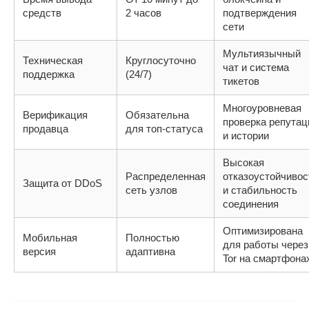
средств
2 часов
подтверждения
сети
Мультиязычный
Техническая
Круглосуточно
чат и система
поддержка
(24/7)
тикетов
Многоуровневая
Верификация
Обязательна
проверка репутац
продавца
для топ-статуса
и истории
Высокая
Распределенная
отказоустойчивос
Защита от DDoS
сеть узлов
и стабильность
соединения
Оптимизирована
Мобильная
Полностью
для работы через
версия
адаптивна
Tor на смартфона