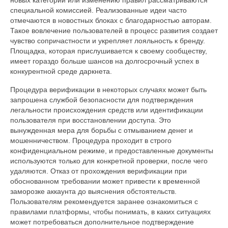
специальной комиссией. Реализованные идеи часто
отмечаются в новостных блоках с благодарностью авторам.
Такое вовлечение пользователей в процесс развития создает
чувство сопричастности и укрепляет лояльность к бренду.
Площадка, которая прислушивается к своему сообществу,
имеет гораздо больше шансов на долгосрочный успех в
конкурентной среде даркнета.
Процедура верификации в некоторых случаях может быть
запрошена службой безопасности для подтверждения
легальности происхождения средств или идентификации
пользователя при восстановлении доступа. Это
вынужденная мера для борьбы с отмыванием денег и
мошенничеством. Процедура проходит в строго
конфиденциальном режиме, и предоставленные документы
используются только для конкретной проверки, после чего
удаляются. Отказ от прохождения верификации при
обоснованном требовании может привести к временной
заморозке аккаунта до выяснения обстоятельств.
Пользователям рекомендуется заранее ознакомиться с
правилами платформы, чтобы понимать, в каких ситуациях
может потребоваться дополнительное подтверждение