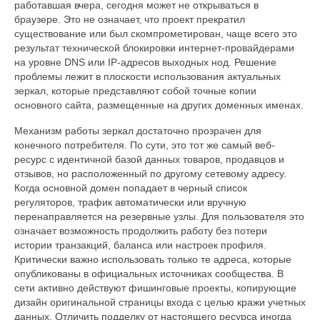
работавшая вчера, сегодня может не открываться в
браузере. Это не означает, что проект прекратил
существование или был скомпрометирован, чаще всего это
результат технической блокировки интернет-провайдерами
на уровне DNS или IP-адресов выходных нод. Решение
проблемы лежит в плоскости использования актуальных
зеркал, которые представляют собой точные копии
основного сайта, размещенные на других доменных именах.
Механизм работы зеркал достаточно прозрачен для
конечного потребителя. По сути, это тот же самый веб-
ресурс с идентичной базой данных товаров, продавцов и
отзывов, но расположенный по другому сетевому адресу.
Когда основной домен попадает в черный список
регуляторов, трафик автоматически или вручную
перенаправляется на резервные узлы. Для пользователя это
означает возможность продолжить работу без потери
истории транзакций, баланса или настроек профиля.
Критически важно использовать только те адреса, которые
опубликованы в официальных источниках сообщества. В
сети активно действуют фишинговые проекты, копирующие
дизайн оригинальной страницы входа с целью кражи учетных
данных. Отличить подделку от настоящего ресурса иногда