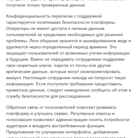
получали только проверенные данные.
Конфиденциальность переписки с поддержкой
гарантируется политиками безопасности платформы.
Операторы не имеют доступа к личным данным
пользователей за пределами необходимых для решения
проблемы. Логи общения хранятся в зашифрованном виде и
удаляются через определенный период времени. Это
защищает пользователей от возможных утечек информации
в будущем. Важно не передавать сотрудникам поддержки
свои секретные ключи, пароли от почты или другие
критические данные, которые могут скомпрометировать
аккаунт. Настоящие сотрудники никогда не попросят такую
информацию. Если поступило требование предоставить
приватные данные, следует немедленно сообщить об этом в
службу безопасности для расследования.
Обратная связь от пользователей помогает развивать
платформу и улучшать сервис. Регулярные опросы и
голосования позволяют администрации понять потребности
аудитории и внедрить востребованные функции.
Предложения по улучшению интерфейса, добавлению
новых категорий или изменению правил рассматриваются