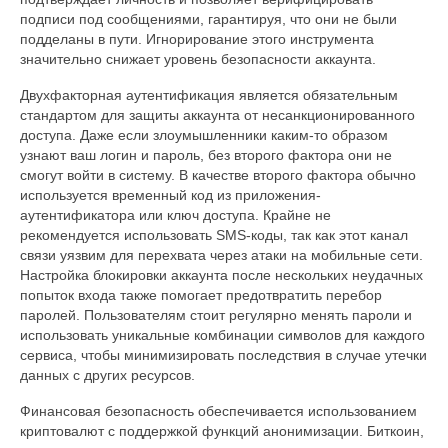
подписи под сообщениями, гарантируя, что они не были
подделаны в пути. Игнорирование этого инструмента
значительно снижает уровень безопасности аккаунта.
Двухфакторная аутентификация является обязательным
стандартом для защиты аккаунта от несанкционированного
доступа. Даже если злоумышленники каким-то образом
узнают ваш логин и пароль, без второго фактора они не
смогут войти в систему. В качестве второго фактора обычно
используется временный код из приложения-
аутентификатора или ключ доступа. Крайне не
рекомендуется использовать SMS-коды, так как этот канал
связи уязвим для перехвата через атаки на мобильные сети.
Настройка блокировки аккаунта после нескольких неудачных
попыток входа также помогает предотвратить перебор
паролей. Пользователям стоит регулярно менять пароли и
использовать уникальные комбинации символов для каждого
сервиса, чтобы минимизировать последствия в случае утечки
данных с других ресурсов.
Финансовая безопасность обеспечивается использованием
криптовалют с поддержкой функций анонимизации. Биткоин,