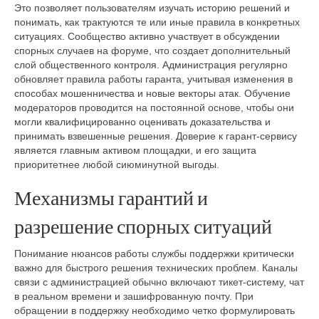
Это позволяет пользователям изучать историю решений и
понимать, как трактуются те или иные правила в конкретных
ситуациях. Сообщество активно участвует в обсуждении
спорных случаев на форуме, что создает дополнительный
слой общественного контроля. Администрация регулярно
обновляет правила работы гаранта, учитывая изменения в
способах мошенничества и новые векторы атак. Обучение
модераторов проводится на постоянной основе, чтобы они
могли квалифицированно оценивать доказательства и
принимать взвешенные решения. Доверие к гарант-сервису
является главным активом площадки, и его защита
приоритетнее любой сиюминутной выгоды.
Механизмы гарантий и
разрешение спорных ситуаций
Понимание нюансов работы службы поддержки критически
важно для быстрого решения технических проблем. Каналы
связи с администрацией обычно включают тикет-систему, чат
в реальном времени и зашифрованную почту. При
обращении в поддержку необходимо четко формулировать