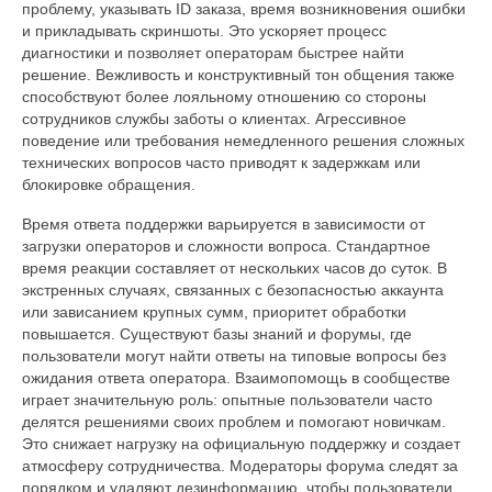
проблему, указывать ID заказа, время возникновения ошибки
и прикладывать скриншоты. Это ускоряет процесс
диагностики и позволяет операторам быстрее найти
решение. Вежливость и конструктивный тон общения также
способствуют более лояльному отношению со стороны
сотрудников службы заботы о клиентах. Агрессивное
поведение или требования немедленного решения сложных
технических вопросов часто приводят к задержкам или
блокировке обращения.
Время ответа поддержки варьируется в зависимости от
загрузки операторов и сложности вопроса. Стандартное
время реакции составляет от нескольких часов до суток. В
экстренных случаях, связанных с безопасностью аккаунта
или зависанием крупных сумм, приоритет обработки
повышается. Существуют базы знаний и форумы, где
пользователи могут найти ответы на типовые вопросы без
ожидания ответа оператора. Взаимопомощь в сообществе
играет значительную роль: опытные пользователи часто
делятся решениями своих проблем и помогают новичкам.
Это снижает нагрузку на официальную поддержку и создает
атмосферу сотрудничества. Модераторы форума следят за
порядком и удаляют дезинформацию, чтобы пользователи