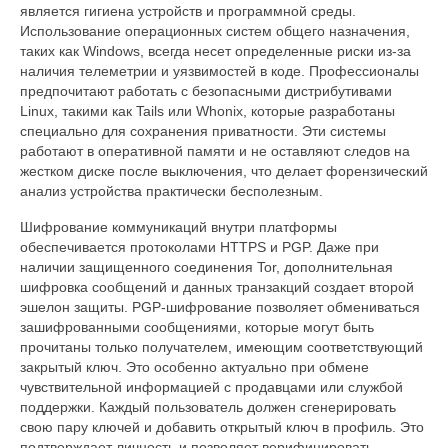
является гигиена устройств и программной среды.
Использование операционных систем общего назначения,
таких как Windows, всегда несет определенные риски из-за
наличия телеметрии и уязвимостей в коде. Профессионалы
предпочитают работать с безопасными дистрибутивами
Linux, такими как Tails или Whonix, которые разработаны
специально для сохранения приватности. Эти системы
работают в оперативной памяти и не оставляют следов на
жестком диске после выключения, что делает форензический
анализ устройства практически бесполезным.
Шифрование коммуникаций внутри платформы
обеспечивается протоколами HTTPS и PGP. Даже при
наличии защищенного соединения Tor, дополнительная
шифровка сообщений и данных транзакций создает второй
эшелон защиты. PGP-шифрование позволяет обмениваться
зашифрованными сообщениями, которые могут быть
прочитаны только получателем, имеющим соответствующий
закрытый ключ. Это особенно актуально при обмене
чувствительной информацией с продавцами или службой
поддержки. Каждый пользователь должен сгенерировать
свою пару ключей и добавить открытый ключ в профиль. Это
подтверждает личность и позволяет верифицировать