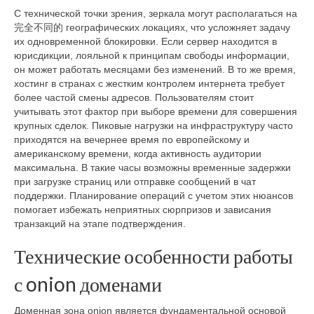
С технической точки зрения, зеркала могут располагаться на
完全不同的 географических локациях, что усложняет задачу
их одновременной блокировки. Если сервер находится в
юрисдикции, лояльной к принципам свободы информации,
он может работать месяцами без изменений. В то же время,
хостинг в странах с жестким контролем интернета требует
более частой смены адресов. Пользователям стоит
учитывать этот фактор при выборе времени для совершения
крупных сделок. Пиковые нагрузки на инфраструктуру часто
приходятся на вечернее время по европейскому и
американскому времени, когда активность аудитории
максимальна. В такие часы возможны временные задержки
при загрузке страниц или отправке сообщений в чат
поддержки. Планирование операций с учетом этих нюансов
помогает избежать неприятных сюрпризов и зависания
транзакций на этапе подтверждения.
Технические особенности работы
с onion доменами
Доменная зона onion является фундаментальной основой