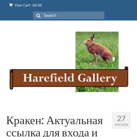
Your Cart
-
£
0.00
Search
for:
Кракен: Актуальная
27
JAN 2026
ссылка для входа и