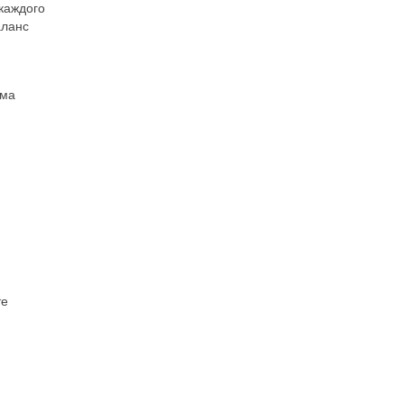
каждого
аланс
ема
те