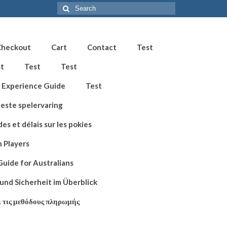
Search
for:
Checkout
Cart
Contact
Test
t
Test
Test
m Experience Guide
Test
beste spelervaring
s et délais sur les pokies
 Players
Guide for Australians
nd Sicherheit im Überblick
ι τις μεθόδους πληρωμής