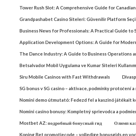
Tower Rush Slot: A Comprehensive Guide for Canadian
Grandpashabet Casino Siteleri: Güvenilir Platform Seç
Business News for Professionals: A Practical Guide to
Application Development Options: A Guide for Moder
The Dance Industry: A Guide to Business Operations 
Betsalvador Mobil Uygulama ve Kumar Siteleri Kullanı
Siru Mobile Casinos with Fast Withdrawals
Divaspi
SG bonus v SG casino – aktivace, podmínky protočení a 
Nomini demo útmutató: Fedezd fel a kaszinó játékait
Nomini casino bonusy: Kompletný sprievodca a podmie
Mostbet AZ: подробный бонусный гид
Олимп каз
Koning Bet promotiecode – volledige bonusgids en v