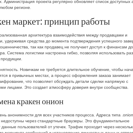
. Администрация проекта регулярно обновляет список доступных 
 любом регионе.
ен маркет: принцип работы
рализованная архитектура взаимодействия между продавцами и
ки, удерживая средства до момента подтверждения успешного зав
ошенничества, так как продавец не получает доступ к финансам до
ара. Система логистики настроена гибко, позволяя использовать ра
 продукции.
нятность. Новичкам не требуется длительное обучение, чтобы нач
ятся в привычных местах, а процесс оформления заказа занимает
ифрование, что позволяет обсуждать детали сделки напрямую с
ьими лицами. Это создает атмосферу доверия внутри сообщества.
мена кракен онион
ень анонимности для всех участников процесса. Адреса типа .onion
недоступны через стандартные браузеры. Это фундаментальное
данные пользователей от утечек. Трафик проходит через нескольк
е маршрута сообщений и установление личностных данных отпра