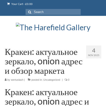
Your Cart
-
£
0.00
Search
for:
Кракен: актуальное
4
NOV 2025
зеркало, onion адрес
и обзор маркета
by
wertuslash
|
posted in:
Uncategorized
|
0
Кракен: актуальное
зеркало, onion адрес и