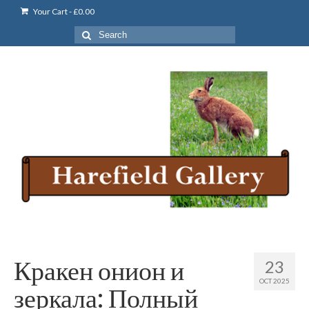
Your Cart
-
£
0.00
Search
for:
Кракен онион и
23
OCT 2025
зеркала: Полный