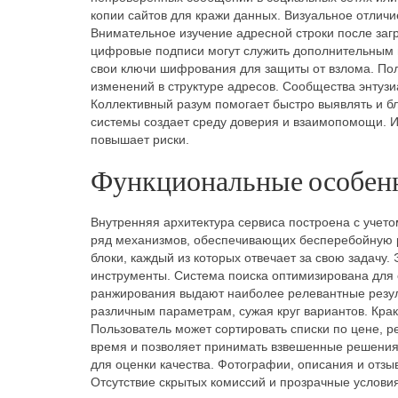
копии сайтов для кражи данных. Визуальное отлич
Внимательное изучение адресной строки после заг
цифровые подписи могут служить дополнительным 
свои ключи шифрования для защиты от взлома. По
изменений в структуре адресов. Сообщества энтузи
Коллективный разум помогает быстро выявлять и 
системы создает среду доверия и взаимопомощи. И
повышает риски.
Функциональные особен
Внутренняя архитектура сервиса построена с учето
ряд механизмов, обеспечивающих бесперебойную р
блоки, каждый из которых отвечает за свою задачу
инструменты. Система поиска оптимизирована для 
ранжирования выдают наиболее релевантные резуль
различным параметрам, сужая круг вариантов. Крак
Пользователь может сортировать списки по цене, р
время и позволяет принимать взвешенные решени
для оценки качества. Фотографии, описания и отз
Отсутствие скрытых комиссий и прозрачные услови