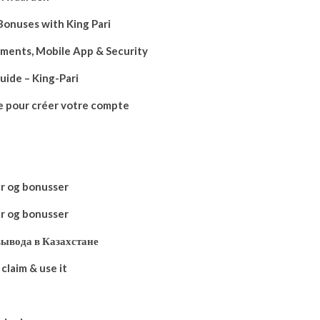
onuses with King Pari
yments, Mobile App & Security
ide – King-Pari
pe pour créer votre compte
er og bonusser
er og bonusser
вывода в Казахстане
laim & use it