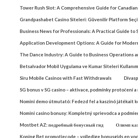
Tower Rush Slot: A Comprehensive Guide for Canadian
Grandpashabet Casino Siteleri: Güvenilir Platform Seç
Business News for Professionals: A Practical Guide to
Application Development Options: A Guide for Moder
The Dance Industry: A Guide to Business Operations 
Betsalvador Mobil Uygulama ve Kumar Siteleri Kullanı
Siru Mobile Casinos with Fast Withdrawals
Divaspi
SG bonus v SG casino – aktivace, podmínky protočení a 
Nomini demo útmutató: Fedezd fel a kaszinó játékait
Nomini casino bonusy: Kompletný sprievodca a podmie
Mostbet AZ: подробный бонусный гид
Олимп каз
Koning Bet promotiecode – volledige bonusgids en v