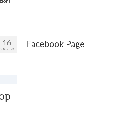
zioni
16
Facebook Page
AUG 2025
зор