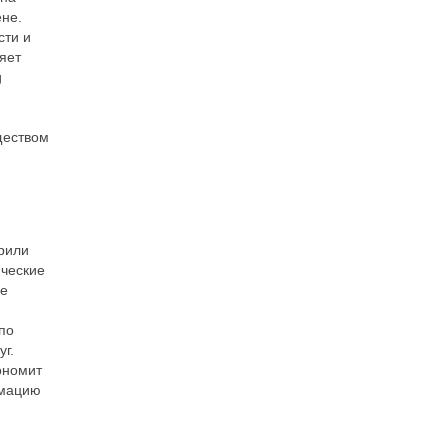
ене.
сти и
яет
g
ществом
дрили
ические
ые
по
г.
ономит
рмацию