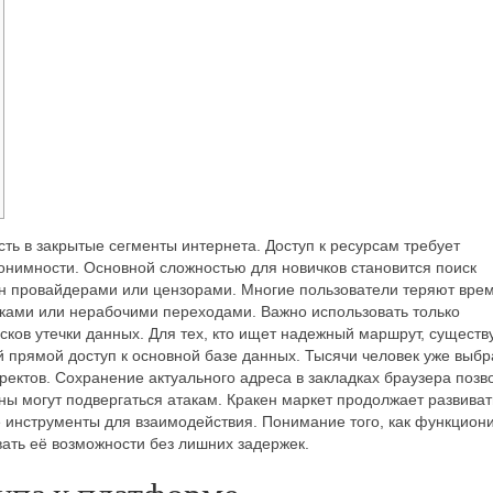
ь в закрытые сегменты интернета. Доступ к ресурсам требует
нимности. Основной сложностью для новичков становится поиск
н провайдерами или цензорами. Многие пользователи теряют вре
ками или нерабочими переходами. Важно использовать только
ков утечки данных. Для тех, кто ищет надежный маршрут, существ
 прямой доступ к основной базе данных. Тысячи человек уже выбр
иректов. Сохранение актуального адреса в закладках браузера позв
ны могут подвергаться атакам. Кракен маркет продолжает развиват
 инструменты для взаимодействия. Понимание того, как функцион
ать её возможности без лишних задержек.