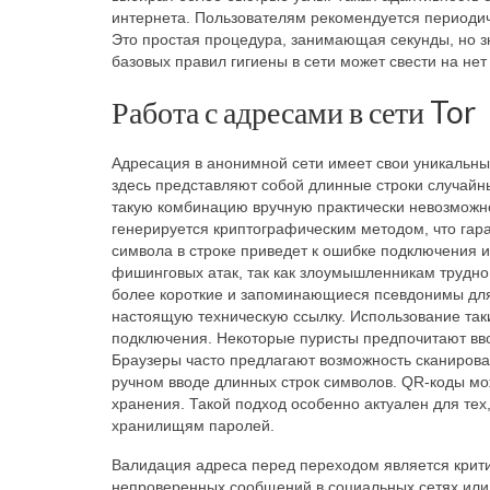
интернета. Пользователям рекомендуется периодич
Это простая процедура, занимающая секунды, но 
базовых правил гигиены в сети может свести на нет
Работа с адресами в сети Tor
Адресация в анонимной сети имеет свои уникальн
здесь представляют собой длинные строки случай
такую комбинацию вручную практически невозможно
генерируется криптографическим методом, что гара
символа в строке приведет к ошибке подключения и
фишинговых атак, так как злоумышленникам трудно
более короткие и запоминающиеся псевдонимы для 
настоящую техническую ссылку. Использование так
подключения. Некоторые пуристы предпочитают вво
Браузеры часто предлагают возможность сканирова
ручном вводе длинных строк символов. QR-коды мо
хранения. Такой подход особенно актуален для тех
хранилищям паролей.
Валидация адреса перед переходом является критич
непроверенных сообщений в социальных сетях или