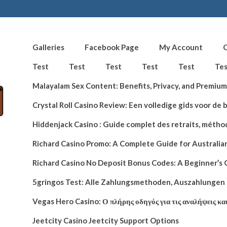
Galleries
Facebook Page
My Account
Test
Test
Test
Test
Test
Tes
Malayalam Sex Content: Benefits, Privacy, and Premiu
Crystal Roll Casino Review: Een volledige gids voor de 
Hiddenjack Casino : Guide complet des retraits, méthode
Richard Casino Promo: A Complete Guide for Australian
Richard Casino No Deposit Bonus Codes: A Beginner’s 
5gringos Test: Alle Zahlungsmethoden, Auszahlungen u
Vegas Hero Casino: Ο πλήρης οδηγός για τις αναλήψεις κα
Jeetcity Casino Jeetcity Support Options