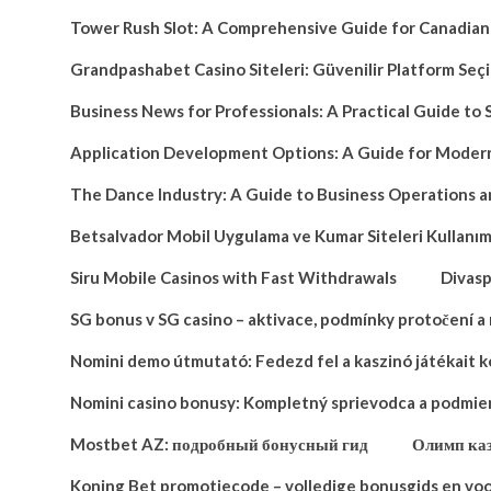
Tower Rush Slot: A Comprehensive Guide for Canadian
Grandpashabet Casino Siteleri: Güvenilir Platform Seç
Business News for Professionals: A Practical Guide to
Application Development Options: A Guide for Moder
The Dance Industry: A Guide to Business Operations 
Betsalvador Mobil Uygulama ve Kumar Siteleri Kullanı
Siru Mobile Casinos with Fast Withdrawals
Divaspi
SG bonus v SG casino – aktivace, podmínky protočení a 
Nomini demo útmutató: Fedezd fel a kaszinó játékait
Nomini casino bonusy: Kompletný sprievodca a podmie
Mostbet AZ: подробный бонусный гид
Олимп каз
Koning Bet promotiecode – volledige bonusgids en v