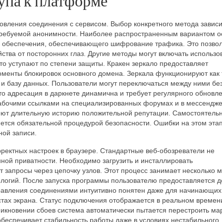
упа к платформе
овления соединения с сервисом. Выбор конкретного метода зависи
 требуемой анонимности. Наиболее распространенным вариантом о
 обеспечения, обеспечивающего шифрование трафика. Это позво
ства от посторонних глаз. Другие методы могут включать использо
то уступают по степени защиты. Кракен зеркало предоставляет
моменты блокировок основного домена. Зеркала функционируют как
 и базу данных. Пользователи могут переключаться между ними бе
что адресация в даркнете динамична и требует регулярного обновл
абочими ссылками на специализированных форумах и в мессендже
меют длительную историю положительной репутации. Самостоятель
ется обязательной процедурой безопасности. Ошибки на этом этап
ной записи.
рректных настроек в браузере. Стандартные веб-обозреватели не
ой приватности. Необходимо загрузить и инсталлировать
запросы через цепочку узлов. Этот процесс занимает несколько м
нологий. После запуска программы пользователю предоставляется д
равления соединениями интуитивно понятен даже для начинающих
тах экрана. Статус подключения отображается в реальном времен
никновении сбоев система автоматически пытается перестроить ма
обеспечивает стабильность работы даже в условиях нестабильного