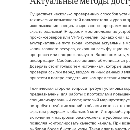
Актуальные методы дост
Существует несколько проверенных способов устан
технических возможностей пользователя и уровня
использование специализированного программного
скрыть реальный IP-адрес и местоположение устрой
прокси-серверов или VPN-туннелей, однако они час
альтернативные пути входа, которые актуальны в 
копии главного ресурса, сохраняя весь функционал
прогресса или настроек аккаунта. Важно помнить, 
информации. Сообщество активно обменивается р
Доверять стоит только тем источникам, которые и
проверка ссылки перед вводом личных данных явля
привести к потере средств или компрометации учет
Техническая сторона вопроса требует установки ко
предназначены для работы с протоколами повышенн
специализированный софт, который маршрутизирует 
не требует глубоких знаний в области сетевых тех
скрытым ресурсам глобальной сети. Интерфейс уп
включения и настройки расположены в удобных мес
позволяя контролировать качество канала. При воз
выбирая более быстрые узлы. Такая адаптивность 