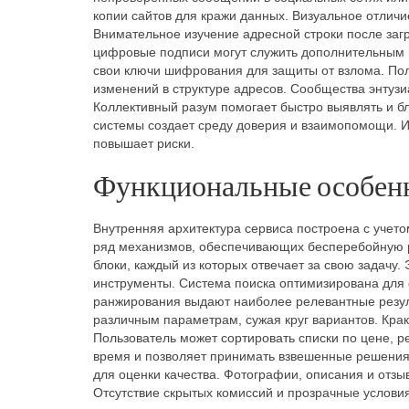
копии сайтов для кражи данных. Визуальное отлич
Внимательное изучение адресной строки после заг
цифровые подписи могут служить дополнительным 
свои ключи шифрования для защиты от взлома. По
изменений в структуре адресов. Сообщества энтузи
Коллективный разум помогает быстро выявлять и 
системы создает среду доверия и взаимопомощи. И
повышает риски.
Функциональные особен
Внутренняя архитектура сервиса построена с учето
ряд механизмов, обеспечивающих бесперебойную р
блоки, каждый из которых отвечает за свою задачу
инструменты. Система поиска оптимизирована для 
ранжирования выдают наиболее релевантные резуль
различным параметрам, сужая круг вариантов. Крак
Пользователь может сортировать списки по цене, р
время и позволяет принимать взвешенные решени
для оценки качества. Фотографии, описания и отз
Отсутствие скрытых комиссий и прозрачные услови