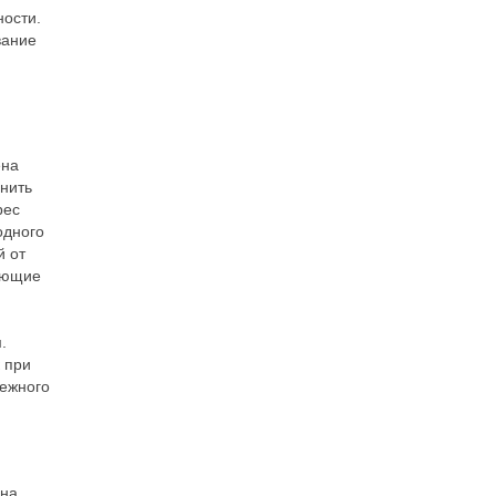
ности.
вание
ена
нить
рес
одного
й от
гающие
.
 при
дежного
 на