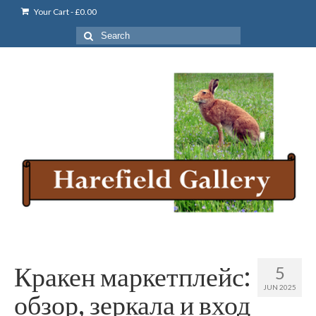
Your Cart
-
£
0.00
Search
for:
Кракен маркетплейс:
5
JUN 2025
обзор, зеркала и вход