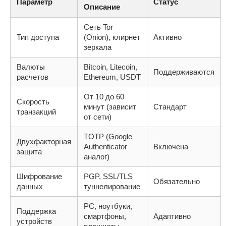
Параметр
Статус
Описание
Сеть Tor
Тип доступа
(Onion), клирнет
Активно
зеркала
Валюты
Bitcoin, Litecoin,
Поддерживаются
расчетов
Ethereum, USDT
От 10 до 60
Скорость
минут (зависит
Стандарт
транзакций
от сети)
TOTP (Google
Двухфакторная
Authenticator
Включена
защита
аналог)
Шифрование
PGP, SSL/TLS
Обязательно
данных
туннелирование
PC, ноутбуки,
Поддержка
смартфоны,
Адаптивно
устройств