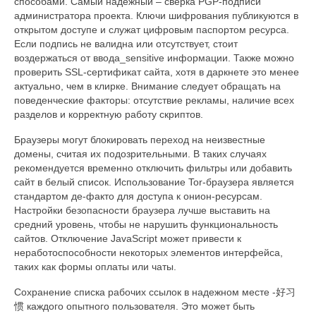
способами. Самый надежный – сверка PGP-подписи
администратора проекта. Ключи шифрования публикуются в
открытом доступе и служат цифровым паспортом ресурса.
Если подпись не валидна или отсутствует, стоит
воздержаться от ввода_sensitive информации. Также можно
проверить SSL-сертификат сайта, хотя в даркнете это менее
актуально, чем в клирке. Внимание следует обращать на
поведенческие факторы: отсутствие рекламы, наличие всех
разделов и корректную работу скриптов.
Браузеры могут блокировать переход на неизвестные
домены, считая их подозрительными. В таких случаях
рекомендуется временно отключить фильтры или добавить
сайт в белый список. Использование Tor-браузера является
стандартом де-факто для доступа к онион-ресурсам.
Настройки безопасности браузера лучше выставить на
средний уровень, чтобы не нарушить функциональность
сайтов. Отключение JavaScript может привести к
неработоспособности некоторых элементов интерфейса,
таких как формы оплаты или чаты.
Сохранение списка рабочих ссылок в надежном месте -好习
惯 каждого опытного пользователя. Это может быть