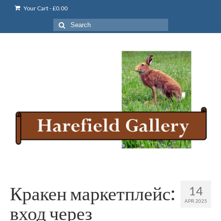
Your Cart
-
£
0.00
Search
for:
Кракен маркетплейс:
14
APR 2025
вход через